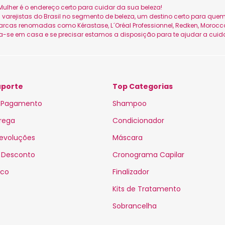
ulher é o endereço certo para cuidar da sua beleza!
is varejistas do Brasil no segmento de beleza, um destino certo para q
as renomadas como Kérastase, L´Oréal Professionnel, Redken, Moroccan
ta-se em casa e se precisar estamos a disposição para te ajudar a cuid
uporte
Top Categorias
 Pagamento
Shampoo
trega
Condicionador
Devoluções
Máscara
 Desconto
Cronograma Capilar
sco
Finalizador
Kits de Tratamento
Sobrancelha