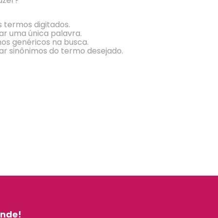
azer?
s termos digitados.
zar uma única palavra.
mos genéricos na busca.
zar sinônimos do termo desejado.
⠀
inde!