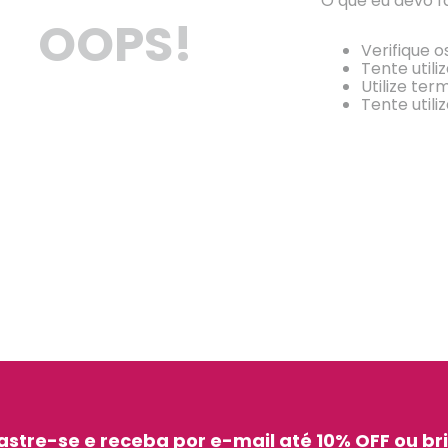
O que eu devo f
OOPS!
Verifique o
Tente utili
Utilize ter
Tente utili
stre-se e receba por e-mail até 10% OFF ou br