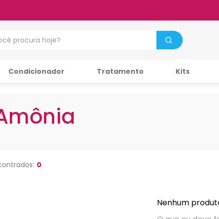
cê procura hoje?
Condicionador
Tratamento
Kits
 Amônia
0
Nenhum produt