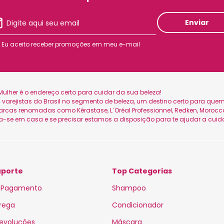
Enviar
Eu aceito receber promoções em meu e-mail
ulher é o endereço certo para cuidar da sua beleza!
is varejistas do Brasil no segmento de beleza, um destino certo para q
as renomadas como Kérastase, L´Oréal Professionnel, Redken, Moroccan
ta-se em casa e se precisar estamos a disposição para te ajudar a cuid
uporte
Top Categorias
 Pagamento
Shampoo
trega
Condicionador
Devoluções
Máscara