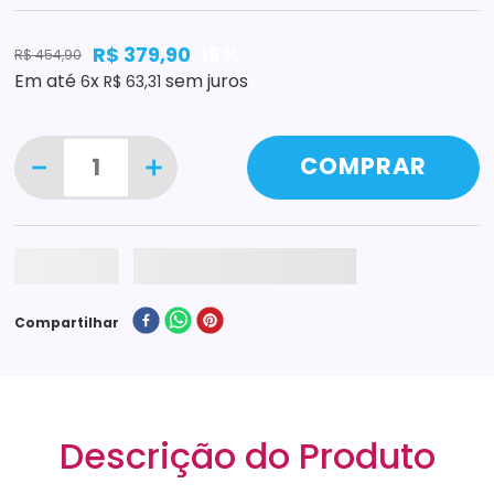
R$
379
,
90
16%
R$
454
,
90
-
Em até
x
sem juros
6
R$
63
,
31
－
＋
COMPRAR
Compartilhar
Descrição do Produto