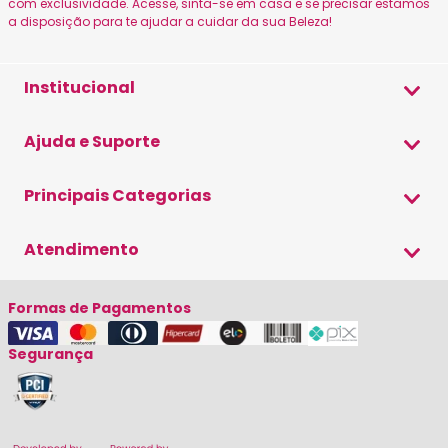
com exclusividade. Acesse, sinta-se em casa e se precisar estamos
a disposição para te ajudar a cuidar da sua Beleza!
Institucional
Sobre a Beleza
Ajuda e Suporte
Canais Oficiais
Formas de Pagamento
Principais Categorias
Política de Privacidade
Envio e Entrega
Blog Beleza de Mulher
Shampoo
Atendimento
Trocas e Devoluções
Condicionador
Cupom de Desconto
(19) 3579-9500
Máscara
Formas de Pagamentos
Fale Conosco
(19) 98202-1444
Cronograma Capilar
Segurança
seg a sex das 8h as 17h30
Finalizador
sac@belezademulher.com.br
Kits de Tratament
Sobrancelha
Redes Sociais