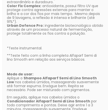
extraordinário e duradouro.
Color Fix Complex:
antioxidante, possui filtro UV que
protege contra agressões externas para manter o
brilho e a cor dos fios por mais tempo. Mesmo depois
de 9 lavagens, a reflexão é intensa e brilhante (até
91%*).
Urban Defence Pro:
ingrediente biotecnológico obtido
através de um processo natural de fermentação,
protege totalmente os fios contra a poluição.
*Teste instrumental.
**Teste feito com a linha completa Alfaparf Semi di
lino Smooth em relação aos serviços básicos.
Modo de usar:
Aplique o
Shampoo Alfaparf Semi di Lino Smooth
Low
nos cabelos úmidos, massageando suavemente
até formar espuma. Enxágue bem. Repita se
necessário. Pode ser misturado com pigmentos.
Em seguida, aplique nos cabelos úmidos o
Condicionador Alfaparf Semi di Lino Smooth
por
todo comprimento e pontas. Deixe agir entre 1 a 3
minutos, massageando suavemente. Enxágue