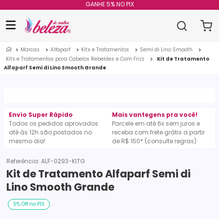
GANHE 5% NO PIX
Marcas
Alfaparf
Kits e Tratamentos
Semi di Lino Smooth
Kits e Tratamentos para Cabelos Rebeldes e Com Frizz
Kit de Tratamento
Alfaparf Semi di Lino Smooth Grande
Envio Super Rápido
Mais vantegens pra você!
Todos os pedidos aprovados
Parcele em até 6x sem juros e
até às 12h são postados no
receba com frete grátis a partir
mesmo dia!
de R$ 150* (consulte regras)
Referência
:
ALF-0293-KITG
Kit de Tratamento Alfaparf Semi di
Lino Smooth Grande
5% Off no PIX