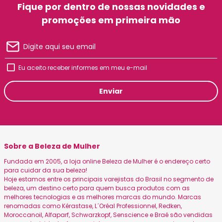
Fique por dentro de nossas novidades e
promoções em primeira mão
Eu aceito receber informes em meu e-mail
Enviar
Sobre a Beleza de Mulher
Fundada em 2005, a loja online Beleza de Mulher é o endereço certo
para cuidar da sua beleza!
Hoje estamos entre os principais varejistas do Brasil no segmento de
beleza, um destino certo para quem busca produtos com as
melhores tecnologias e as melhores marcas do mundo. Marcas
renomadas como Kérastase, L´Oréal Professionnel, Redken,
Moroccanoil, Alfaparf, Schwarzkopf, Senscience e Braé são vendidas