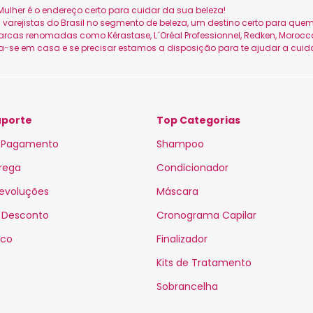
ulher é o endereço certo para cuidar da sua beleza!
is varejistas do Brasil no segmento de beleza, um destino certo para q
as renomadas como Kérastase, L´Oréal Professionnel, Redken, Moroccan
ta-se em casa e se precisar estamos a disposição para te ajudar a cuid
uporte
Top Categorias
 Pagamento
Shampoo
trega
Condicionador
Devoluções
Máscara
 Desconto
Cronograma Capilar
sco
Finalizador
Kits de Tratamento
Sobrancelha