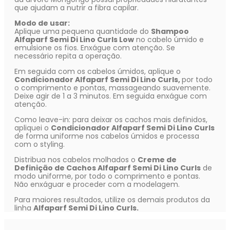
que ajudam a nutrir a fibra capilar.
Modo de usar:
Aplique uma pequena quantidade do
Shampoo
Alfaparf Semi Di Lino Curls Low
no cabelo úmido e
emulsione os fios. Enxágue com atenção. Se
necessário repita a operação.
Em seguida com os cabelos úmidos, aplique o
Condicionador Alfaparf Semi Di Lino Curls,
por todo
o comprimento e pontas, massageando suavemente.
Deixe agir de 1 a 3 minutos. Em seguida enxágue com
atenção.
Como leave-in: para deixar os cachos mais definidos,
apliquei o
Condicionador Alfaparf Semi Di Lino Curls
de forma uniforme nos cabelos úmidos e processa
com o styling.
Distribua nos cabelos molhados o
Creme de
Definição de Cachos Alfaparf Semi Di Lino Curls
de
modo uniforme, por todo o comprimento e pontas.
Não enxáguar e proceder com a modelagem.
Para maiores resultados, utilize os demais produtos da
linha
Alfaparf Semi Di Lino Curls.