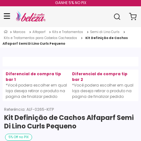
GANHE 5% NO PIX
Marcas
Alfaparf
Kits e Tratamentos
Semi di Lino Curls
Kits e Tratamentos para Cabelos Cacheados
Kit Definição de Cachos
Alfaparf Semi Di Lino Curls Pequeno
Diferencial de compra tip
Diferencial de compra tip
bar 1
bar 2
*Você podera escolher em qual
*Você podera escolher em qual
loja deseja retirar o produto na
loja deseja retirar o produto na
pagina de finalizar pedido
pagina de finalizar pedido
Referência
:
ALF-0265-KITP
Kit Definição de Cachos Alfaparf Semi
Di Lino Curls Pequeno
5% Off no PIX