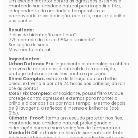
um escudo protetor contra as agressões externas e
mantendo sua umidade natural para impedir o frizz,
independente da umidade e temperatura, e
promovendo mais definição, controle, maciez e brilho
aos cachos.
Resultado:
7 dias de hidratação contínua*
72h controle do frizz a 98%de umidade*
Sensação de seda.
Movimento natural.
Ingredientes:
Urban Defence Pro
: ingrediente biotecnológico obtido
através de um processo natural de fermentação,
protege totalmente os fios contra a poluição.
Shine Complex:
extrato de linhaça doa um brilho
único, extremo e por até 24 horas aos cabelos, da raiz
até as pontas.
Color Fix Complex:
antioxidante, possui filtro UV que
protege contra agressões externas para manter o
brilho e a cor dos fios por mais tempo. Mesmo depois
de 9 lavagens, a reflexão é intensa e brilhante (até
91%).
Climate-Proof:
forma um escudo protetor nos fios,
mantendo sua umidade natural, prolongando a
hidratação durante suas variações de temperatura.
Manketti Oil:
extraído do óleo de sementes do fruto
da árvore Mongongo possui propriedades hidratantes