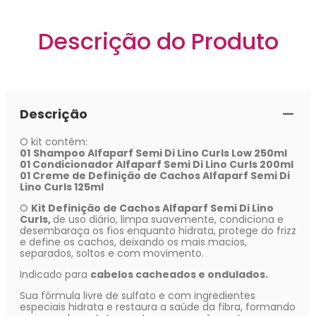
Descrição do Produto
Descrição
O kit contém:
01
Shampoo Alfaparf Semi Di Lino Curls Low 250ml
01 Condicionador Alfaparf Semi Di Lino Curls 200ml
01 Creme de Definição de Cachos Alfaparf Semi Di
Lino Curls 125ml
O
Kit Definição de Cachos Alfaparf Semi Di Lino
Curls,
de uso diário, limpa suavemente, condiciona e
desembaraça os fios enquanto hidrata, protege do frizz
e define os cachos, deixando os mais macios,
separados, soltos e com movimento.
Indicado para
cabelos cacheados e ondulados.
Sua fórmula livre de sulfato e com ingredientes
especiais hidrata e restaura a saúde da fibra, formando