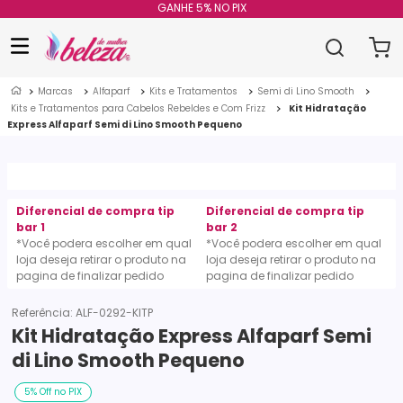
GANHE 5% NO PIX
Marcas
Alfaparf
Kits e Tratamentos
Semi di Lino Smooth
Kits e Tratamentos para Cabelos Rebeldes e Com Frizz
Kit Hidratação
Express Alfaparf Semi di Lino Smooth Pequeno
Diferencial de compra tip
Diferencial de compra tip
bar 1
bar 2
*Você podera escolher em qual
*Você podera escolher em qual
loja deseja retirar o produto na
loja deseja retirar o produto na
pagina de finalizar pedido
pagina de finalizar pedido
Referência
:
ALF-0292-KITP
Kit Hidratação Express Alfaparf Semi
di Lino Smooth Pequeno
5% Off no PIX