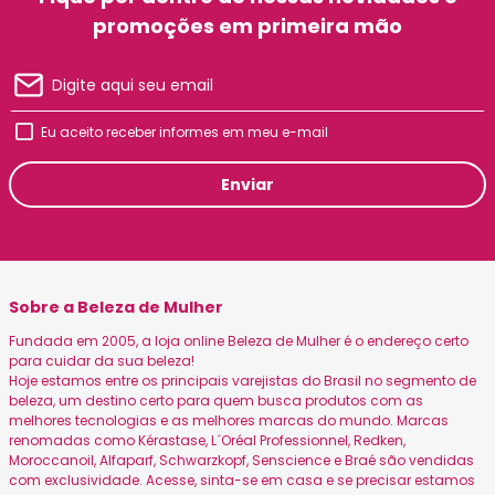
promoções em primeira mão
Eu aceito receber informes em meu e-mail
Enviar
Sobre a Beleza de Mulher
Fundada em 2005, a loja online Beleza de Mulher é o endereço certo
para cuidar da sua beleza!
Hoje estamos entre os principais varejistas do Brasil no segmento de
beleza, um destino certo para quem busca produtos com as
melhores tecnologias e as melhores marcas do mundo. Marcas
renomadas como Kérastase, L´Oréal Professionnel, Redken,
Moroccanoil, Alfaparf, Schwarzkopf, Senscience e Braé são vendidas
com exclusividade. Acesse, sinta-se em casa e se precisar estamos