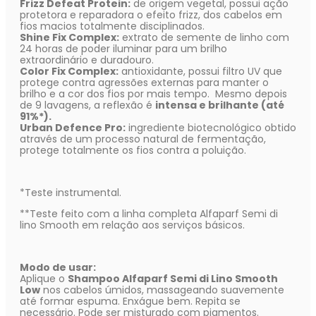
Frizz Defeat Protein:
de origem vegetal, possui ação
protetora e reparadora o efeito frizz, dos cabelos em
fios macios totalmente disciplinados.
Shine Fix Complex:
extrato de semente de linho com
24 horas de poder iluminar para um brilho
extraordinário e duradouro.
Color Fix Complex:
antioxidante, possui filtro UV que
protege contra agressões externas para manter o
brilho e a cor dos fios por mais tempo. Mesmo depois
de 9 lavagens, a reflexão é
intensa e brilhante (até
91%*).
Urban Defence Pro:
ingrediente biotecnológico obtido
através de um processo natural de fermentação,
protege totalmente os fios contra a poluição.
*Teste instrumental.
**Teste feito com a linha completa Alfaparf Semi di
lino Smooth em relação aos serviços básicos.
Modo de usar:
Aplique o
Shampoo Alfaparf Semi di Lino Smooth
Low
nos cabelos úmidos, massageando suavemente
até formar espuma. Enxágue bem. Repita se
necessário. Pode ser misturado com pigmentos.