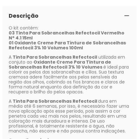
Descrição
O kit contém:
03 Tinta Para Sobrancelhas Refectocil Vermelho
N° 4.1 15ml
01 Oxidante Creme Para Tintura de Sobrancelhas
Refectocil 3% 10 Volumes 100ml
A
Tinta Para Sobrancelhas Refectocil
utilizada em
conjuto ao
Oxidante Creme Para Tintura de
Sobrancelhas Refectocil 3% 10 Volumes
é ideal para
colorir os pelos das sobrancelhas e cílios. Sua textura
cremosa adere facilmente aos pelos sensíveis da
região dos olhos, cobrindo os fios brancos e claros de
forma natural enquanto doa definição da cor e
recupera o brilho do pelos opacos.
A
Tinta Para Sobrancelhas Refectocil
dura em
média até 6 semanas, por isso, é necessário fazer uma
nova aplicação após esse período, pois assim a cor
penetra cada vez mais nos pelos, resultando em uma
coloração mais duradoura e intensa. De uso
profissional, é totalmente resistente a água, não
mancha, não escorre e não possui contra indicações.