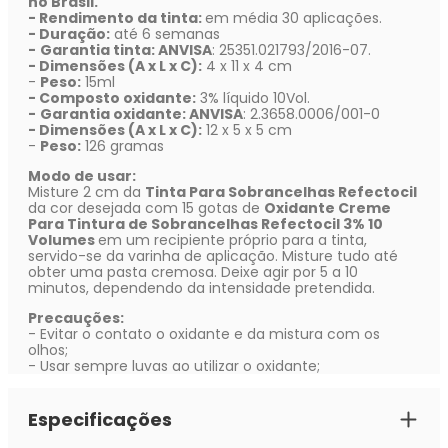
no Brasil.
- Rendimento da tinta:
em média 30 aplicações.
- Duração:
até 6 semanas
-
Garantia tinta: ANVISA
: 25351.021793/2016-07.
- Dimensões (A x L x C):
4 x 11 x 4 cm
-
Peso:
15ml
- Composto oxidante:
3% líquido 10Vol.
-
Garantia oxidante: ANVISA
: 2.3658.0006/001-0
- Dimensões (A x L x C):
12 x 5 x 5 cm
-
Peso:
126 gramas
Modo de usar:
Misture 2 cm da
Tinta Para Sobrancelhas Refectocil
da cor desejada com 15 gotas de
Oxidante Creme
Para Tintura de Sobrancelhas Refectocil 3% 10
Volumes
em um recipiente próprio para a tinta,
servido-se da varinha de aplicação. Misture tudo até
obter uma pasta cremosa. Deixe agir por 5 a 10
minutos, dependendo da intensidade pretendida.
Precauções:
- Evitar o contato o oxidante e da mistura com os
olhos;
- Usar sempre luvas ao utilizar o oxidante;
Especificações