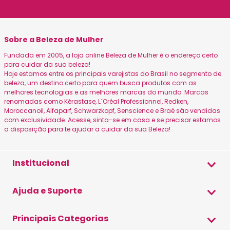
Sobre a Beleza de Mulher
Fundada em 2005, a loja online Beleza de Mulher é o endereço certo
para cuidar da sua beleza!
Hoje estamos entre os principais varejistas do Brasil no segmento de
beleza, um destino certo para quem busca produtos com as
melhores tecnologias e as melhores marcas do mundo. Marcas
renomadas como Kérastase, L´Oréal Professionnel, Redken,
Moroccanoil, Alfaparf, Schwarzkopf, Senscience e Braé são vendidas
com exclusividade. Acesse, sinta-se em casa e se precisar estamos
a disposição para te ajudar a cuidar da sua Beleza!
Institucional
Sobre a Beleza
Ajuda e Suporte
Canais Oficiais
Formas de Pagamento
Principais Categorias
Política de Privacidade
Envio e Entrega