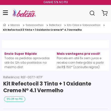
GANHE 5% NO PIX
Marcas
Sobrancelhas
Refectocil
Kits Cílios e Sobrancelhas
Kit Refectocil 3 Tinta + 1 Oxidante Creme N° 4.1 Vermelho
Envio Super Rápido
Mais vantegens pra você!
Todos os pedidos aprovados
Parcele em até 6x sem juros e
até às 12h são postados no
receba com frete grátis a partir
mesmo dia!
de R$ 150* (consulte regras)
Referência
:
REF-0077-KITP
Kit Refectocil 3 Tinta + 1 Oxidante
Creme N° 4.1 Vermelho
5% Off no PIX