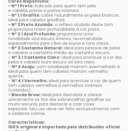
Cores disponíveis:
- Nº 1 Preto:
indicado para quem tem pelo
e cabelos pretos a pretos intensos.
- Nº 1.1 Grafite:
cobre naturalmente os pelos brancos.
Ideal para cabelos grisalhos.
- Nº 2 Preto Azulado:
o reflexo azulado deste tom
proporciona maior profundidade à cor preta.
- Nº 2.1 Azul Profundo:
proporciona uma
tonalidade azul escuro intenso, recomendado
especialmente para cílios de louros e tons claros.
- Nº 3 Castanho Natural:
ideal para pessoas de pelos
e cabelos a castanho médio ao castanho escuro.
-
Nº 3.1 Castanho Claro:
ideal para acentuar a cor dos
pelos e cabelos louro escuro ao loiro claro.
-
Nº 4 Acaju:
com tonalidade marrom avermelhado é
ideal para quem tem cabelos marrom vermelho
quente.
-
Nº 4.1 Vermelho:
ideal para acentuar a cor de quem
tem cabelos vermelhos a vermelhos intensos
(coloridos).
- Blonde Brow:
ideal para descolorir e clarear
unicamente os fios das sobrancelhas grisalhas ou
muito escuras para destacar e criar cores
especiais. Seu uso deve ser feito exclusivamente com
o oxidante creme.
Características:
100% original e importado pelo distribuidor oficial