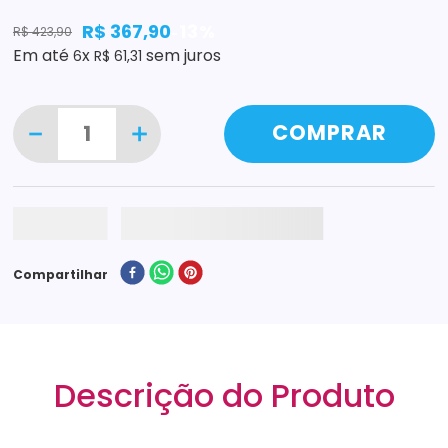
R$
367
,
90
13%
R$
423
,
90
-
Em até
x
sem juros
6
R$
61
,
31
－
＋
COMPRAR
Compartilhar
Descrição do Produto