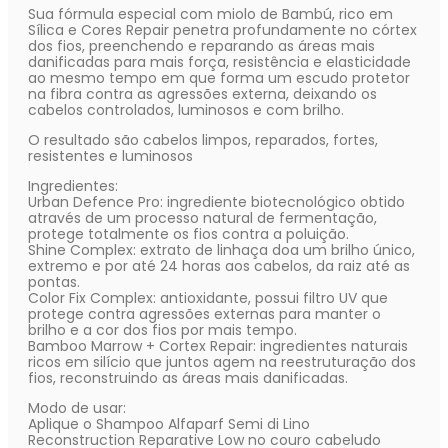
Sua fórmula especial com miolo de Bambú, rico em
Sílica e Cores Repair penetra profundamente no córtex
dos fios, preenchendo e reparando as áreas mais
danificadas para mais força, resistência e elasticidade
ao mesmo tempo em que forma um escudo protetor
na fibra contra as agressões externa, deixando os
cabelos controlados, luminosos e com brilho.
O resultado são cabelos limpos, reparados, fortes,
resistentes e luminosos
Ingredientes:
Urban Defence Pro: ingrediente biotecnológico obtido
através de um processo natural de fermentação,
protege totalmente os fios contra a poluição.
Shine Complex: extrato de linhaça doa um brilho único,
extremo e por até 24 horas aos cabelos, da raiz até as
pontas.
Color Fix Complex: antioxidante, possui filtro UV que
protege contra agressões externas para manter o
brilho e a cor dos fios por mais tempo.
Bamboo Marrow + Cortex Repair: ingredientes naturais
ricos em silício que juntos agem na reestruturação dos
fios, reconstruindo as áreas mais danificadas.
Modo de usar:
Aplique o Shampoo Alfaparf Semi di Lino
Reconstruction Reparative Low no couro cabeludo