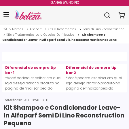
GANHE 5% NO PIX
Marcas
Alfaparf
Kits e Tratamentos
Semi di Lino Reconstruction
Kits e Tratamentos para Cabelos Danificados
Kit Shampoo e
Condicionador Leave-In Alfaparf Semi Di Lino Reconstruction Pequeno
Diferencial de compra tip
Diferencial de compra tip
bar 1
bar 2
*Você podera escolher em qual
*Você podera escolher em qual
loja deseja retirar o produto na
loja deseja retirar o produto na
pagina de finalizar pedido
pagina de finalizar pedido
Referência
:
ALF-0240-KITP
Kit Shampoo e Condicionador Leave-
In Alfaparf Semi Di Lino Reconstruction
Pequeno