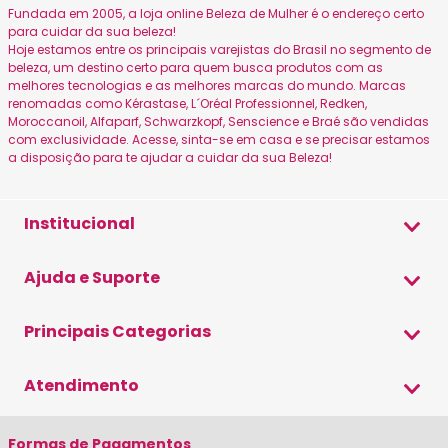
Fundada em 2005, a loja online Beleza de Mulher é o endereço certo
para cuidar da sua beleza!
Hoje estamos entre os principais varejistas do Brasil no segmento de
beleza, um destino certo para quem busca produtos com as
melhores tecnologias e as melhores marcas do mundo. Marcas
renomadas como Kérastase, L´Oréal Professionnel, Redken,
Moroccanoil, Alfaparf, Schwarzkopf, Senscience e Braé são vendidas
com exclusividade. Acesse, sinta-se em casa e se precisar estamos
a disposição para te ajudar a cuidar da sua Beleza!
Institucional
Sobre a Beleza
Ajuda e Suporte
Canais Oficiais
Formas de Pagamento
Principais Categorias
Política de Privacidade
Envio e Entrega
Blog Beleza de Mulher
Shampoo
Atendimento
Trocas e Devoluções
Condicionador
Cupom de Desconto
(19) 3579-9500
Máscara
Formas de Pagamentos