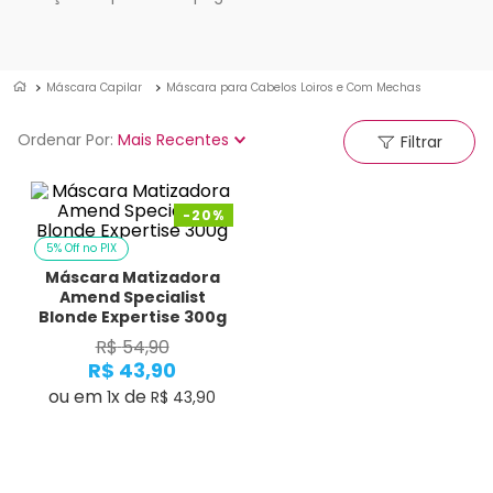
Máscara Capilar
Máscara para Cabelos Loiros e Com Mechas
Ordenar Por
Mais Recentes
Filtrar
-
20%
5% Off no PIX
Máscara Matizadora
Amend Specialist
Blonde Expertise 300g
R$
54
,
90
R$
43
,
90
ou em
x de
1
R$
43
,
90