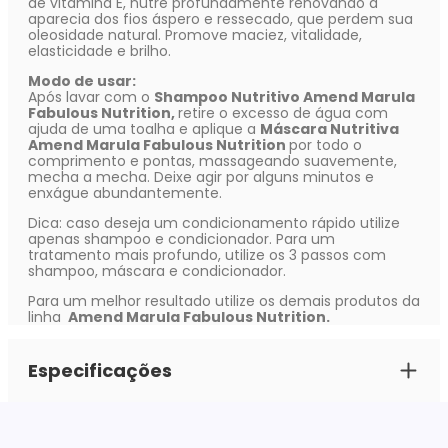
de vitamina E, nutre profundamente renovando a
aparecia dos fios áspero e ressecado, que perdem sua
oleosidade natural. Promove maciez, vitalidade,
elasticidade e brilho.
Modo de usar:
Após lavar com o
Shampoo Nutritivo Amend Marula
Fabulous Nutrition,
retire o excesso de água com
ajuda de uma toalha e aplique a
Máscara Nutritiva
Amend Marula Fabulous Nutrition
por todo o
comprimento e pontas, massageando suavemente,
mecha a mecha. Deixe agir por alguns minutos e
enxágue abundantemente.
Dica: caso deseja um condicionamento rápido utilize
apenas shampoo e condicionador. Para um
tratamento mais profundo, utilize os 3 passos com
shampoo, máscara e condicionador.
Para um melhor resultado utilize os demais produtos da
linha
Amend Marula Fabulous Nutrition.
Especificações