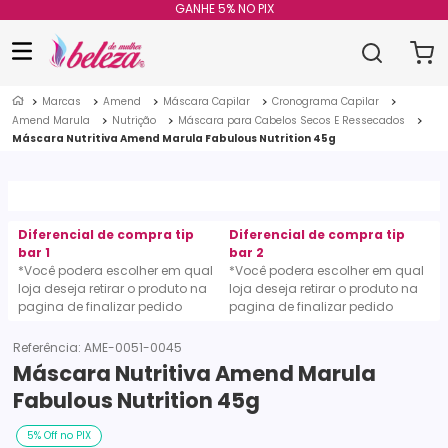
GANHE 5% NO PIX
Marcas
Amend
Máscara Capilar
Cronograma Capilar
Amend Marula
Nutrição
Máscara para Cabelos Secos E Ressecados
Máscara Nutritiva Amend Marula Fabulous Nutrition 45g
Diferencial de compra tip
Diferencial de compra tip
bar 1
bar 2
*Você podera escolher em qual
*Você podera escolher em qual
loja deseja retirar o produto na
loja deseja retirar o produto na
pagina de finalizar pedido
pagina de finalizar pedido
Referência
:
AME-0051-0045
Máscara Nutritiva Amend Marula
Fabulous Nutrition 45g
5% Off no PIX