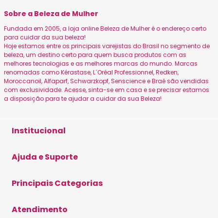
Sobre a Beleza de Mulher
Fundada em 2005, a loja online Beleza de Mulher é o endereço certo
para cuidar da sua beleza!
Hoje estamos entre os principais varejistas do Brasil no segmento de
beleza, um destino certo para quem busca produtos com as
melhores tecnologias e as melhores marcas do mundo. Marcas
renomadas como Kérastase, L´Oréal Professionnel, Redken,
Moroccanoil, Alfaparf, Schwarzkopf, Senscience e Braé são vendidas
com exclusividade. Acesse, sinta-se em casa e se precisar estamos
a disposição para te ajudar a cuidar da sua Beleza!
Institucional
Sobre a Beleza
Ajuda e Suporte
Canais Oficiais
Formas de Pagamento
Principais Categorias
Política de Privacidade
Envio e Entrega
Blog Beleza de Mulher
Shampoo
Atendimento
Trocas e Devoluções