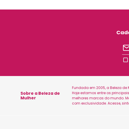
Cada
Fundada em 2005, a Beleza de M
Sobre a Beleza de
Hoje estamos entre os principa
Mulher
melhores marcas do mundo. Marc
com exclusividade. Acesse, sin