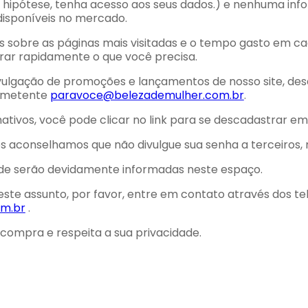
hipótese, tenha acesso aos seus dados.) e nenhuma inf
 disponíveis no mercado.
 sobre as páginas mais visitadas e o tempo gasto em cad
trar rapidamente o que você precisa.
divulgação de promoções e lançamentos de nosso site, d
remetente
paravoce@belezademulher.com.br
.
tivos, você pode clicar no link para se descadastrar em
s aconselhamos que não divulgue sua senha a terceiros,
dade serão devidamente informadas neste espaço.
ste assunto, por favor, entre em contato através dos t
m.br
.
compra e respeita a sua privacidade.