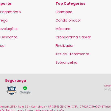
uporte
Top Categorias
 Pagamento
Shampoo
trega
Condicionador
Devoluções
Máscara
 Desconto
Cronograma Capilar
sco
Finalizador
Kits de Tratamento
Sobrancelha
Segurança
encar, 293 - Sala 92 - Campinas – SP CEP 13013-040 | CNPJ: 07.627.073/0001-57 Inscri
ão, total ou parcial, sem a expressa autorização