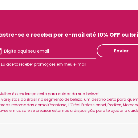
stre-se e receba por e-mail até 10% OFF ou br
Enviar
Eu aceito receber promoções em meu e-mail
ulher é o endereço certo para cuidar da sua beleza!
is varejistas do Brasil no segmento de beleza, um destino certo para q
as renomadas como Kérastase, L´Oréal Professionnel, Redken, Moroccan
ta-se em casa e se precisar estamos a disposição para te ajudar a cuid