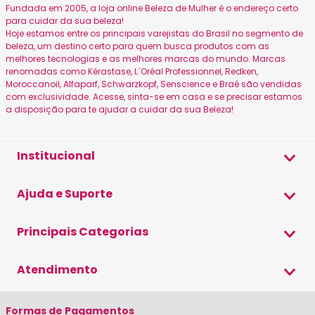
Fundada em 2005, a loja online Beleza de Mulher é o endereço certo
para cuidar da sua beleza!
Hoje estamos entre os principais varejistas do Brasil no segmento de
beleza, um destino certo para quem busca produtos com as
melhores tecnologias e as melhores marcas do mundo. Marcas
renomadas como Kérastase, L´Oréal Professionnel, Redken,
Moroccanoil, Alfaparf, Schwarzkopf, Senscience e Braé são vendidas
com exclusividade. Acesse, sinta-se em casa e se precisar estamos
a disposição para te ajudar a cuidar da sua Beleza!
Institucional
Sobre a Beleza
Ajuda e Suporte
Canais Oficiais
Formas de Pagamento
Principais Categorias
Política de Privacidade
Envio e Entrega
Blog Beleza de Mulher
Shampoo
Atendimento
Trocas e Devoluções
Condicionador
Cupom de Desconto
(19) 3579-9500
Máscara
Formas de Pagamentos