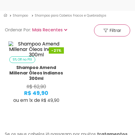
Shampoo
Shampoo para Cabelos Fracos e Quebradiços
Ordenar Por
Mais Recentes
Filtrar
-
21%
5% Off no PIX
Shampoo Amend
Millenar Óleos Indianos
300ml
R$
62
,
90
R$
49
,
90
ou em
x de
1
R$
49
,
90
Se os seus cabelos já passaram por muitos
tratamentos