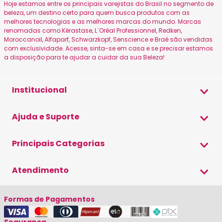
Hoje estamos entre os principais varejistas do Brasil no segmento de
beleza, um destino certo para quem busca produtos com as
melhores tecnologias e as melhores marcas do mundo. Marcas
renomadas como Kérastase, L´Oréal Professionnel, Redken,
Moroccanoil, Alfaparf, Schwarzkopf, Senscience e Braé são vendidas
com exclusividade. Acesse, sinta-se em casa e se precisar estamos
a disposição para te ajudar a cuidar da sua Beleza!
Institucional
Sobre a Beleza
Ajuda e Suporte
Canais Oficiais
Formas de Pagamento
Principais Categorias
Política de Privacidade
Envio e Entrega
Blog Beleza de Mulher
Shampoo
Atendimento
Trocas e Devoluções
Condicionador
Cupom de Desconto
(19) 3579-9500
Máscara
Formas de Pagamentos
Fale Conosco
(19) 98202-1444
Cronograma Capilar