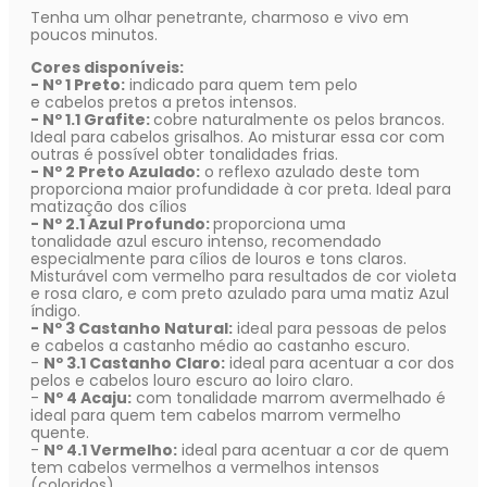
Tenha um olhar penetrante, charmoso e vivo em
poucos minutos.
Cores disponíveis:
- Nº 1 Preto:
indicado para quem tem pelo
e cabelos pretos a pretos intensos.
- Nº 1.1 Grafite:
cobre naturalmente os pelos brancos.
Ideal para cabelos grisalhos. Ao misturar essa cor com
outras é possível obter tonalidades frias.
- Nº 2 Preto Azulado:
o reflexo azulado deste tom
proporciona maior profundidade à cor preta. Ideal para
matização dos cílios
- Nº 2.1 Azul Profundo:
proporciona uma
tonalidade azul escuro intenso, recomendado
especialmente para cílios de louros e tons claros.
Misturável com vermelho para resultados de cor violeta
e rosa claro, e com preto azulado para uma matiz Azul
índigo.
- Nº 3 Castanho Natural:
ideal para pessoas de pelos
e cabelos a castanho médio ao castanho escuro.
-
Nº 3.1 Castanho Claro:
ideal para acentuar a cor dos
pelos e cabelos louro escuro ao loiro claro.
-
Nº 4 Acaju:
com tonalidade marrom avermelhado é
ideal para quem tem cabelos marrom vermelho
quente.
-
Nº 4.1 Vermelho:
ideal para acentuar a cor de quem
tem cabelos vermelhos a vermelhos intensos
(coloridos).