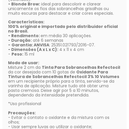
- Blonde Brow:
ideal para descolorir e clarear
unicamente os fios das sobrancelhas grisalhas ou
muito escuras para destacar e criar cores especiais.
Características:
100% original e importado pelo distribuidor oficial
no Brasil.
- Rendimento:
em média 30 aplicações.
- Duração:
até 6 semanas
-
Garantia: ANVISA
: 25351.021793/2016-07.
- Dimensões (A x L x C):
4 x 11 x 4 cm
-
Peso:
15 ml
Modo de usar:
Misture 2 cm da
Tinta Para Sobrancelhas Refectocil
da cor desejada com 10 gotas de
Oxidante Para
Tintura de Sobrancelhas Refectocil 3% 10 Volumes
em um recipiente próprio para a tinta, servido-se da
varinha de aplicação. Misture tudo até obter uma
pasta cremosa. Deixe agir por 5 a 10 minutos,
dependendo da intensidade pretendida.
*Uso profissional
Precauções:
- Evitar o contato o oxidante e da mistura com os
olhos;
- Usar sempre luvas ao utilizar o oxidante;