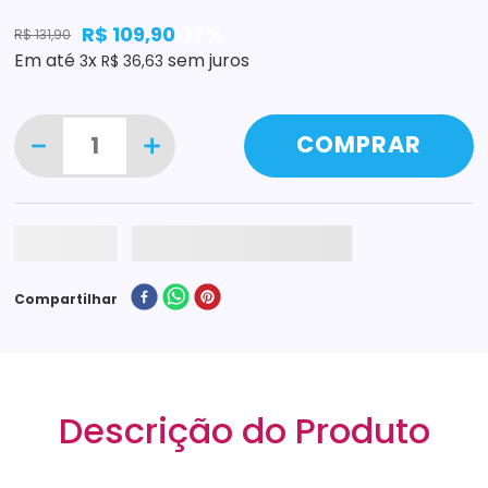
R$
109
,
90
17%
R$
131
,
90
-
Em até
x
sem juros
3
R$
36
,
63
－
＋
COMPRAR
Compartilhar
Descrição do Produto