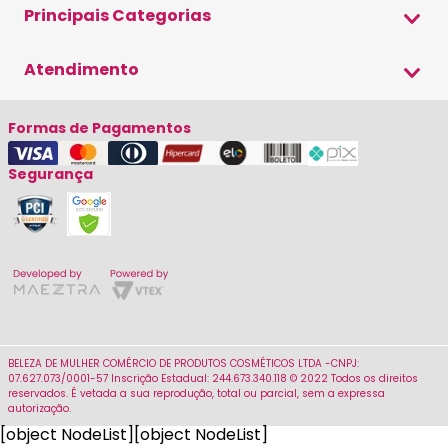
Formas de Pagamento
Principais Categorias
Política de Privacidade
Envio e Entrega
Blog Beleza de Mulher
Shampoo
Atendimento
Trocas e Devoluções
Condicionador
Cupom de Desconto
(19) 3579-9500
Máscara
Formas de Pagamentos
Fale Conosco
(19) 98202-1444
Cronograma Capilar
Segurança
seg a sex das 8h as 17h30
Finalizador
sac@belezademulher.com.br
Kits de Tratament
Sobrancelha
Redes Sociais
BELEZA DE MULHER COMÉRCIO DE PRODUTOS COSMÉTICOS LTDA -CNPJ:
07.627.073/0001-57 Inscrição Estadual: 244.673.340.118 © 2022 Todos os direitos
reservados. É vetada a sua reprodução, total ou parcial, sem a expressa
autorização.
[object NodeList]
[object NodeList]