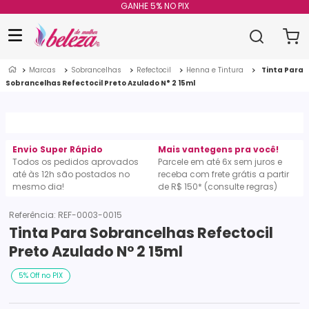
GANHE 5% NO PIX
Marcas
Sobrancelhas
Refectocil
Henna e Tintura
Tinta Para
Sobrancelhas Refectocil Preto Azulado N° 2 15ml
Envio Super Rápido
Mais vantegens pra você!
Todos os pedidos aprovados
Parcele em até 6x sem juros e
até às 12h são postados no
receba com frete grátis a partir
mesmo dia!
de R$ 150* (consulte regras)
Referência
:
REF-0003-0015
Tinta Para Sobrancelhas Refectocil
Preto Azulado N° 2 15ml
5% Off no PIX