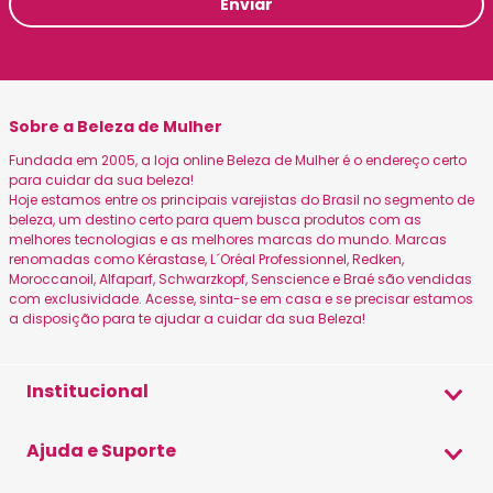
Enviar
Sobre a Beleza de Mulher
Fundada em 2005, a loja online Beleza de Mulher é o endereço certo
para cuidar da sua beleza!
Hoje estamos entre os principais varejistas do Brasil no segmento de
beleza, um destino certo para quem busca produtos com as
melhores tecnologias e as melhores marcas do mundo. Marcas
renomadas como Kérastase, L´Oréal Professionnel, Redken,
Moroccanoil, Alfaparf, Schwarzkopf, Senscience e Braé são vendidas
com exclusividade. Acesse, sinta-se em casa e se precisar estamos
a disposição para te ajudar a cuidar da sua Beleza!
Institucional
Sobre a Beleza
Ajuda e Suporte
Canais Oficiais