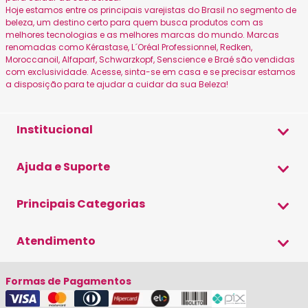
Hoje estamos entre os principais varejistas do Brasil no segmento de
beleza, um destino certo para quem busca produtos com as
melhores tecnologias e as melhores marcas do mundo. Marcas
renomadas como Kérastase, L´Oréal Professionnel, Redken,
Moroccanoil, Alfaparf, Schwarzkopf, Senscience e Braé são vendidas
com exclusividade. Acesse, sinta-se em casa e se precisar estamos
a disposição para te ajudar a cuidar da sua Beleza!
Institucional
Sobre a Beleza
Ajuda e Suporte
Canais Oficiais
Formas de Pagamento
Principais Categorias
Política de Privacidade
Envio e Entrega
Blog Beleza de Mulher
Shampoo
Atendimento
Trocas e Devoluções
Condicionador
Cupom de Desconto
(19) 3579-9500
Máscara
Formas de Pagamentos
Fale Conosco
(19) 98202-1444
Cronograma Capilar