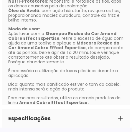
Nutri-Protetores:
reconstrói e fortalece os fios, após
os danos causados pela descoloração.
Óleo de Avelã:
com ação hidratante, revigora os fios,
proporcionando maciez duradoura, controle do frizz e
brilho intenso.
Modo de usar:
Após lavar com o
Shampoo Realce da Cor Amend
Cobre Effect Expertise
, retire o excesso de água com
ajuda de uma toalha e aplique a
Máscara Realce da
Cor Amend Cobre Effect Expertise,
do comprimento
até as pontas. Deixe agir de 1 a 20 minutos e verifique
constantemente até obter o resultado desejado.
Enxágue abundantemente.
É necessária a utilização de luvas plásticas durante a
aplicação.
Dica: quanto mais danificado estiver o tom do cabelo,
mais intensa será a ação do produto.
Para maiores resultados, utilize os demais produtos da
linha
Amend Cobre Effect Expertise.
Especificações