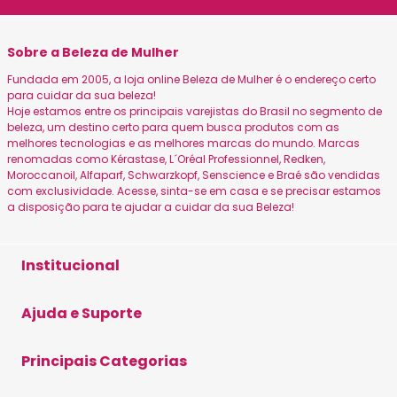
Sobre a Beleza de Mulher
Fundada em 2005, a loja online Beleza de Mulher é o endereço certo
para cuidar da sua beleza!
Hoje estamos entre os principais varejistas do Brasil no segmento de
beleza, um destino certo para quem busca produtos com as
melhores tecnologias e as melhores marcas do mundo. Marcas
renomadas como Kérastase, L´Oréal Professionnel, Redken,
Moroccanoil, Alfaparf, Schwarzkopf, Senscience e Braé são vendidas
com exclusividade. Acesse, sinta-se em casa e se precisar estamos
a disposição para te ajudar a cuidar da sua Beleza!
Institucional
Sobre a Beleza
Ajuda e Suporte
Canais Oficiais
Formas de Pagamento
Principais Categorias
Política de Privacidade
Envio e Entrega
Blog Beleza de Mulher