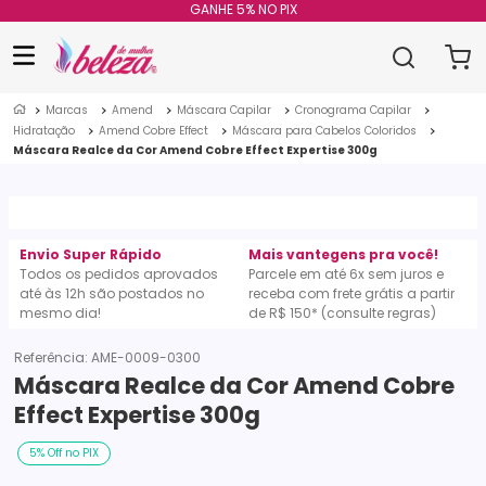
GANHE 5% NO PIX
Marcas
Amend
Máscara Capilar
Cronograma Capilar
Hidratação
Amend Cobre Effect
Máscara para Cabelos Coloridos
Máscara Realce da Cor Amend Cobre Effect Expertise 300g
Envio Super Rápido
Mais vantegens pra você!
Todos os pedidos aprovados
Parcele em até 6x sem juros e
até às 12h são postados no
receba com frete grátis a partir
mesmo dia!
de R$ 150* (consulte regras)
Referência
:
AME-0009-0300
Máscara Realce da Cor Amend Cobre
Effect Expertise 300g
5% Off no PIX